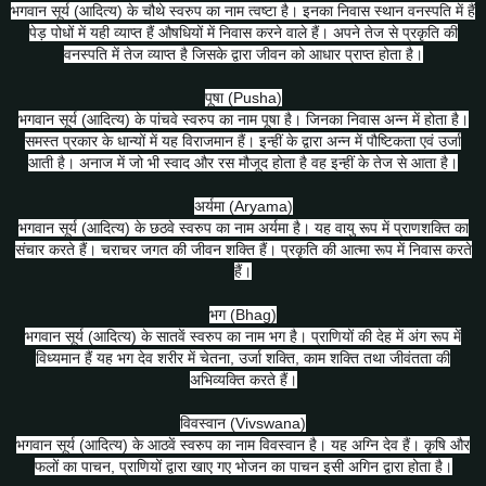
भगवान सूर्य (आदित्य) के चौथे स्वरुप का नाम त्वष्टा है। इनका निवास स्थान वनस्पति में हैं
पेड़ पोधों में यही व्याप्त हैं औषधियों में निवास करने वाले हैं। अपने तेज से प्रकृति की
वनस्पति में तेज व्याप्त है जिसके द्वारा जीवन को आधार प्राप्त होता है।
पूषा (Pusha)
भगवान सूर्य (आदित्य) के पांचवे स्वरुप का नाम पूषा है। जिनका निवास अन्न में होता है।
समस्त प्रकार के धान्यों में यह विराजमान हैं। इन्हीं के द्वारा अन्न में पौष्टिकता एवं उर्जा
आती है। अनाज में जो भी स्वाद और रस मौजूद होता है वह इन्हीं के तेज से आता है।
अर्यमा (Aryama)
भगवान सूर्य (आदित्य) के छठवे स्वरुप का नाम अर्यमा है। यह वायु रूप में प्राणशक्ति का
संचार करते हैं। चराचर जगत की जीवन शक्ति हैं। प्रकृति की आत्मा रूप में निवास करते
हैं।
भग (Bhag)
भगवान सूर्य (आदित्य) के सातवें स्वरुप का नाम भग है। प्राणियों की देह में अंग रूप में
विध्यमान हैं यह भग देव शरीर में चेतना, उर्जा शक्ति, काम शक्ति तथा जीवंतता की
अभिव्यक्ति करते हैं।
विवस्वान (Vivswana)
भगवान सूर्य (आदित्य) के आठवें स्वरुप का नाम विवस्वान है। यह अग्नि देव हैं। कृषि और
फलों का पाचन, प्राणियों द्वारा खाए गए भोजन का पाचन इसी अगिन द्वारा होता है।