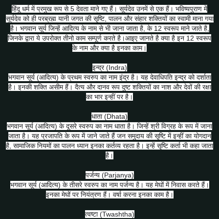
हिंदू धर्म में प्रमुख रूप से 5 देवता माने गए हैं। सूर्यदेव उनमें से एक हैं। भविष्यपुराण में
सूर्यदेव को ही परब्रह्म यानी जगत की सृष्टि, पालन और संहार शक्तियों का स्वामी माना गया
है। भगवान सूर्य जिन्हें आदित्य के नाम से भी जाना जाता है, के 12 स्वरूप माने जाते है,
जिनके द्वारा ये उपरोक्त तीनो काम सम्पूर्ण करते है।आइए जानते है क्या है
इन 12 स्वरूप
के नाम और क्या है इनका काम।
इन्द्र (Indra)
भगवान सूर्य (आदित्य) के प्रथम स्वरुप का नाम इंद्र है। यह देवाधिपति इन्द्र को दर्शाता
है। इनकी शक्ति असीम हैं। दैत्य और दानव रूप दुष्ट शक्तियों का नाश और देवों की रक्षा
का भार इन्हीं पर है।
धाता (Dhata)
भगवान सूर्य (आदित्य) के दूसरे स्वरुप का नाम धाता है। जिन्हें श्री विग्रह के रूप में जाना
जाता है। यह प्रजापति के रूप में जाने जाते हैं जन समुदाय की सृष्टि में इन्हीं का योगदान
है, सामाजिक नियमों का पालन ध्यान इनका कर्तव्य रहता है। इन्हें सृष्टि कर्ता भी कहा जाता
है।
पर्जन्य (Parjanya)
भगवान सूर्य (आदित्य) के तीसरे स्वरुप का नाम पर्जन्य है। यह मेघों में निवास करते हैं।
इनका मेघों पर नियंत्रण हैं। वर्षा करना इनका काम है।
त्वष्टा (Twashtha)